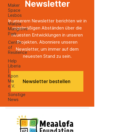
Newsletter
Maker
Space
Lesbos
In unserem Newsletter berichten wir in
Malizia
regelmäßigen Abständen über die
Mangrove
Park
neuesten Entwicklungen in unseren
Projekten. Abonniere unseren
Centre
of
Newsletter, um immer auf dem
Resilience
neuesten Stand zu sein.
Help
Liberia
|
Kpon
Ma
Newsletter bestellen
e.V.
Sonstige
News