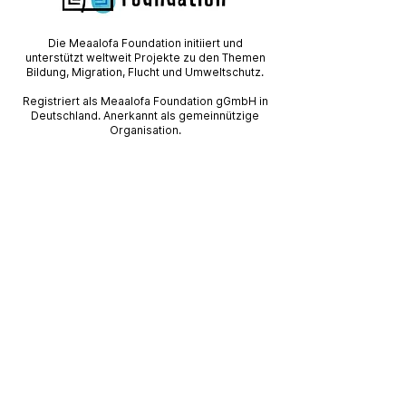
Die Meaalofa Foundation initiiert und
unterstützt weltweit Projekte zu den Themen
Bildung, Migration, Flucht und Umweltschutz.
Registriert als Meaalofa Foundation gGmbH in
Deutschland. Anerkannt als gemeinnützige
Organisation.
Kontakt
Meaalofa Foundation gGmbH
Nymphenburger Str. 81
80636 München
welcome@meaalofa-foundation.org
Spenden
Zum
Spendenformular
Zur Spendenwebseite