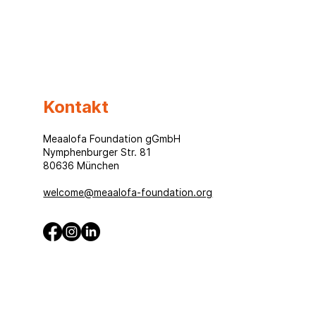
Laptop, eine Chance –
eine Geschichte, die
Kontakt
nicht loslässt
Meaalofa Foundation gGmbH
Nymphenburger Str. 81
80636 München
welcome@meaalofa-foundation.org