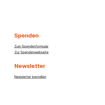
Laptops für Kalikot – Wie
Ein 
wir zur Oda Foundation
und 
Spenden
kamen
uns 
Zum Spendenformular
Zur Spendenwebseite
Newsletter
Newsletter bestellen